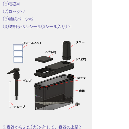
(6)容器×1
(7)ロック×2
(8)接続パーツ×2
(9)透明ラベルシール(3シール入り) ×1
2. 容器からふた(大)を外して、容器の上部2