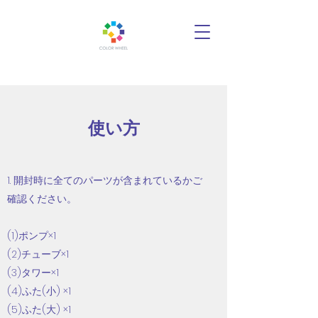
使い方
1. 開封時に全てのパーツが含まれているかご
確認ください。
(1)ポンプ×1
(2)チューブ×1
(3)タワー×1
(4)ふた(小) ×1
(5)ふた(大) ×1